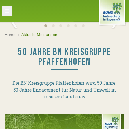
Home
›
Aktuelle Meldungen
50 JAHRE BN KREISGRUPPE
PFAFFENHOFEN
Die BN Kreisgruppe Pfaffenhofen wird 50 Jahre.
50 Jahre Engagement für Natur und Umwelt in
unserem Landkreis.