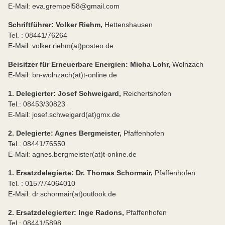
E-Mail: eva.grempel58@gmail.com
Schriftführer: Volker Riehm,
Hettenshausen
Tel. : 08441/76264
E-Mail: volker.riehm(at)posteo.de
Beisitzer für Erneuerbare Energien: Micha Lohr,
Wolnzach
E-Mail: bn-wolnzach(at)t-online.de
1. Delegierter: Josef Schweigard,
Reichertshofen
Tel.: 08453/30823
E-Mail: josef.schweigard(at)gmx.de
2. Delegierte: Agnes Bergmeister,
Pfaffenhofen
Tel.: 08441/76550
E-Mail: agnes.bergmeister(at)t-online.de
1. Ersatzdelegierte: Dr. Thomas Schormair,
Pfaffenhofen
Tel. : 0157/74064010
E-Mail: dr.schormair(at)outlook.de
2. Ersatzdelegierter: Inge Radons,
Pfaffenhofen
Tel.: 08441/5898