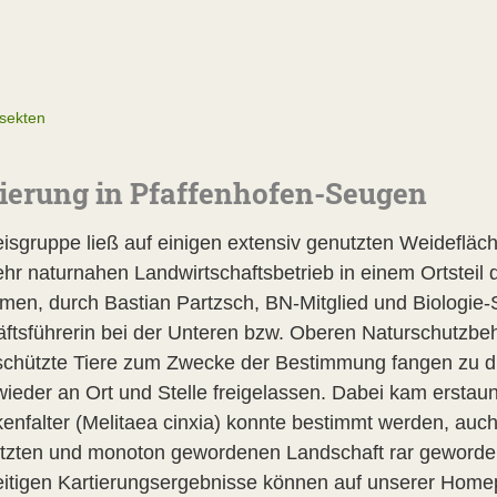
nsekten
ierung in Pfaffenhofen-Seugen
eisgruppe ließ auf einigen extensiv genutzten Weidefläc
ehr naturnahen Landwirtschaftsbetrieb in einem Ortsteil 
men, durch Bastian Partzsch, BN-Mitglied und Biologie-S
ftsführerin bei der Unteren bzw. Oberen Naturschutzb
chützte Tiere zum Zwecke der Bestimmung fangen zu dü
 wieder an Ort und Stelle freigelassen. Dabei kam erstau
enfalter (Melitaea cinxia) konnte bestimmt werden, auch 
tzten und monoton gewordenen Landschaft rar geworden
itigen Kartierungsergebnisse können auf unserer Homep