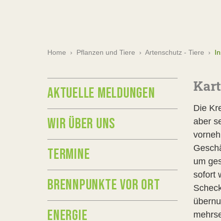
Home
›
Pflanzen und Tiere
›
Artenschutz - Tiere
›
I
Kart
AKTUELLE MELDUNGEN
Die Kr
WIR ÜBER UNS
aber s
vorneh
Geschä
TERMINE
um ges
sofort
BRENNPUNKTE VOR ORT
Scheck
übernu
ENERGIE
mehrse